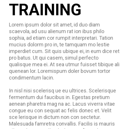
TRAINING
Lorem ipsum dolor sit amet, id duo diam
scaevola, ad usu alienum rat ion ibus philo
sophia, ad etiam cor rumpit interpretari. Tation
mucius dolorm pro in, te tamquam mo lestie
imperdiet cum. Sit quis ubique ei, in eum dice ret
pro batus. Ut qui casem, simul perfecto
qualisque mea ei. At sea utmur fuisset tibique ali
quenean lor. Loremispum doler bovum tortor
condimentum lacin.
In nisl nisi scelerisq ue eu ultrices. Scelerisque
fermentum dui faucibus in. Egestas pretium
aenean pharetra mag na ac. Lacus viverra vitae
congue eu con sequat ac felis donec et. Velit
sce lerisque in dictum non con sectetur.
Malesuada famretra convallis. Facilis is mauris