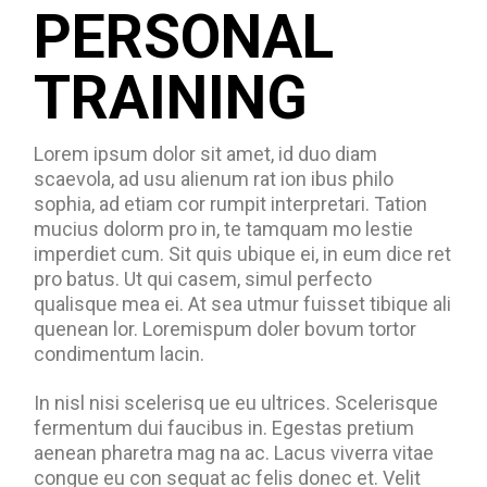
PERSONAL
TRAINING
Lorem ipsum dolor sit amet, id duo diam
scaevola, ad usu alienum rat ion ibus philo
sophia, ad etiam cor rumpit interpretari. Tation
mucius dolorm pro in, te tamquam mo lestie
imperdiet cum. Sit quis ubique ei, in eum dice ret
pro batus. Ut qui casem, simul perfecto
qualisque mea ei. At sea utmur fuisset tibique ali
quenean lor. Loremispum doler bovum tortor
condimentum lacin.
In nisl nisi scelerisq ue eu ultrices. Scelerisque
fermentum dui faucibus in. Egestas pretium
aenean pharetra mag na ac. Lacus viverra vitae
congue eu con sequat ac felis donec et. Velit