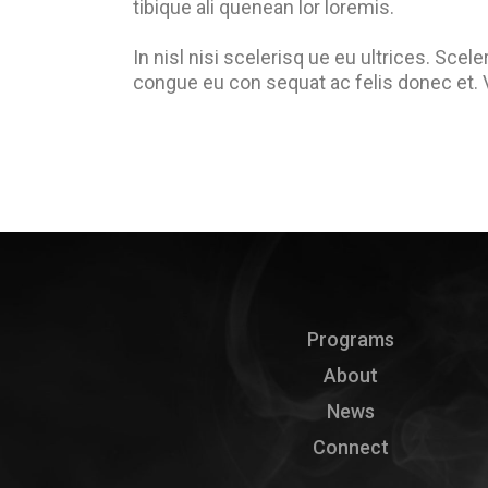
tibique ali quenean lor loremis.
In nisl nisi scelerisq ue eu ultrices. Sc
congue eu con sequat ac felis donec et. 
Programs
About
News
Connect