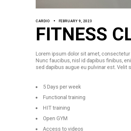
CARDIO
FEBRUARY 9, 2023
FITNESS C
Lorem ipsum dolor sit amet, consectetur ad
Nunc faucibus, nisl id dapibus finibus, en
sed dapibus augue eu pulvinar est. Velit 
5 Days per week
Functional training
HIT training
Open GYM
Access to videos