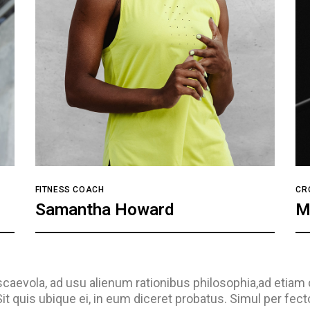
FITNESS COACH
CR
Samantha Howard
M
scaevola, ad usu alienum rationibus philosophia,ad etiam 
t quis ubique ei, in eum diceret probatus. Simul per fect