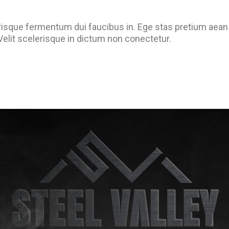
elerisque fermentum dui faucibus in. Ege stas pretium aean
Velit scelerisque in dictum non conectetur.